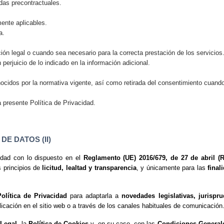
idas precontractuales.
mente aplicables.
a.
ión legal o cuando sea necesario para la correcta prestación de los servicios
 perjuicio de lo indicado en la información adicional.
nocidos por la normativa vigente, así como retirada del consentimiento cuand
a presente Política de Privacidad.
E DATOS (II)
idad con lo dispuesto en el
Reglamento (UE) 2016/679, de 27 de abril (
s principios de
licitud, lealtad y transparencia
, y únicamente para las
final
olítica de Privacidad
para adaptarla a
novedades legislativas, jurispr
icación en el sitio web o a través de los canales habituales de comunicación
 Legal
, la
Política de Cookies
y, en su caso, con las
Condiciones General