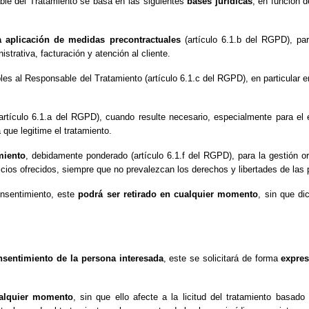
able del Tratamiento se basa en las siguientes
bases jurídicas
, en función d
la aplicación de medidas precontractuales
(artículo 6.1.b del RGPD), par
istrativa, facturación y atención al cliente.
les al Responsable del Tratamiento (artículo 6.1.c del RGPD), en particular en
artículo 6.1.a del RGPD), cuando resulte necesario, especialmente para el
 que legitime el tratamiento.
miento
, debidamente ponderado (artículo 6.1.f del RGPD), para la gestión o
icios ofrecidos, siempre que no prevalezcan los derechos y libertades de las
onsentimiento, este
podrá ser retirado en cualquier momento
, sin que di
nsentimiento de la persona interesada
, este se solicitará de forma
expres
ualquier momento
, sin que ello afecte a la licitud del tratamiento basado