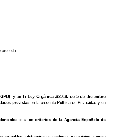
.
o proceda
RGPD)
, y en la
Ley Orgánica 3/2018, de 5 de diciembre
idades previstas
en la presente Política de Privacidad y en
udenciales o a los criterios de la Agencia Española de
.
es
aplicables a determinados productos o servicios, cuando