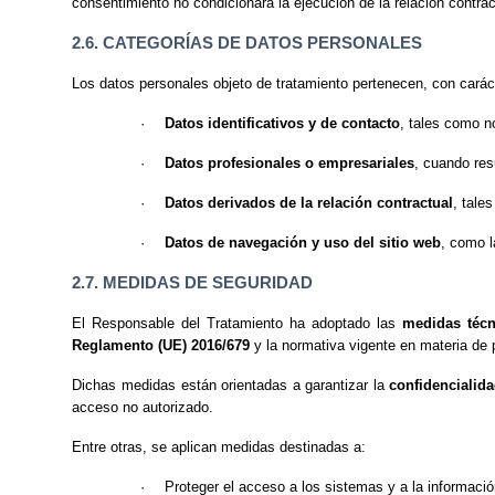
consentimiento no condicionará la ejecución de la relación contrac
2.6. CATEGORÍAS DE DATOS PERSONALES
Los datos personales objeto de tratamiento pertenecen, con caráct
·
Datos identificativos y de contacto
, tales como n
·
Datos profesionales o empresariales
, cuando res
·
Datos derivados de la relación contractual
, tale
·
Datos de navegación y uso del sitio web
, como l
2.7. MEDIDAS DE SEGURIDAD
El Responsable del Tratamiento ha adoptado las
medidas técn
Reglamento (UE) 2016/679
y la normativa vigente en materia de 
Dichas medidas están orientadas a garantizar la
confidencialida
acceso no autorizado.
Entre otras, se aplican medidas destinadas a:
·
Proteger el acceso a los sistemas y a la informac