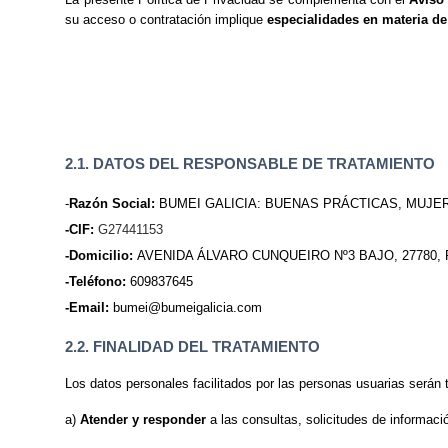
su acceso o contratación implique
especialidades en materia de
2.1. DATOS DEL RESPONSABLE DE TRATAMIENTO
-
Razón Social:
BUMEI GALICIA: BUENAS PRÁCTICAS, MUJER, EM
-CIF:
G27441153
-Domicilio:
AVENIDA ÁLVARO CUNQUEIRO Nº3 BAJO, 27780, 
-Teléfono:
609
-Email:
bumei@bum
2.2. FINALIDAD DEL TRATAMIENTO
Los datos personales facilitados por las personas usuarias serán t
a)
Atender y responder
a las consultas, solicitudes de informaci