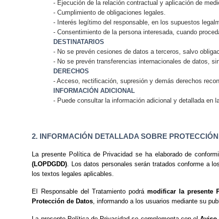
- Ejecución de la relación contractual y aplicación de med
- Cumplimiento de obligaciones legales.
- Interés legítimo del responsable, en los supuestos legal
- Consentimiento de la persona interesada, cuando proced
DESTINATARIOS
- No se prevén cesiones de datos a terceros, salvo obligac
- No se prevén transferencias internacionales de datos, sin
DERECHOS
- Acceso, rectificación, supresión y demás derechos reco
INFORMACIÓN ADICIONAL
- Puede consultar la información adicional y detallada en l
2. INFORMACIÓN DETALLADA SOBRE PROTECCIÓN D
La presente Política de Privacidad se ha elaborado de conform
(LOPDGDD)
. Los datos personales serán tratados conforme a lo
los textos legales aplicables.
El Responsable del Tratamiento podrá
modificar la presente P
Protección de Datos
, informando a los usuarios mediante su publ
La presente Política de Privacidad se complementa con el
Aviso